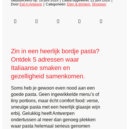
Gepubliceerd op: 16 juni 2026
|
Laatst bijgewerkt: 22 juni 2026
|
Door
Eat in Antwerp
|
Categorieën:
Eten & drinken
,
Shoppen
Zin in een heerlijk bordje pasta?
Ontdek 5 adressen waar
Italiaanse smaken en
gezelligheid samenkomen.
Soms heb je gewoon even nood aan een
goede pasta. Geen ingewikkelde menu’s of
tiny portions, maar écht comfort food: verse,
smeuïge pasta met een heerlijk glaasje wijn
erbij. Gelukkig heeft Antwerpen
ondertussen al meer dan genoeg plekken
waar pasta helemaal serieus genomen