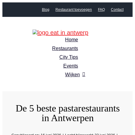
Skip
Blog
Restaurant toevoegen
FAQ
Contact
to
content
Home
Restaurants
City Tips
Events
Wijken
De 5 beste pastarestaurants
in Antwerpen