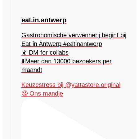
eat.in.antwerp
Gastronomische verwennerij begint bij
Eat in Antwerp #eatinantwerp
☀️ DM for collabs
⬇️Meer dan 13000 bezoekers per
maand!
Keuzestress bij @yattastore.original
🤤 Ons mandje